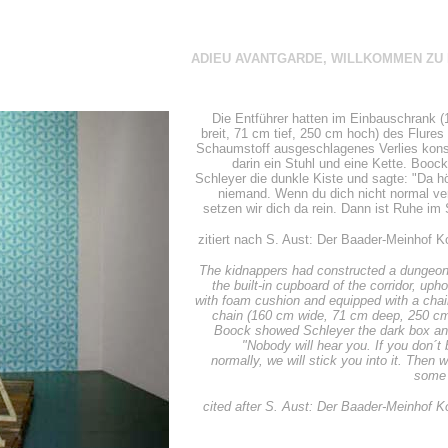
ADIEU AVANTGARDE, WILLKOMMEN ZU 
Die Entführer hatten im Einbauschrank 
breit, 71 cm tief, 250 cm hoch) des Flures 
Schaumstoff ausgeschlagenes Verlies konst
darin ein Stuhl und eine Kette. Boock
Schleyer die dunkle Kiste und sagte: "Da hö
niemand. Wenn du dich nicht normal ver
setzen wir dich da rein. Dann ist Ruhe im 
zitiert nach S. Aust: Der Baader-Meinhof 
The kidnappers had constructed a dungeon
the built-in cupboard of the corridor, uph
with foam cushion and equipped with a chai
chain (160 cm wide, 71 cm deep, 250 cm
Boock showed Schleyer the dark box an
"Nobody will hear you. If you don´t
normally, we will stick you into it. Then 
some 
cited after S. Aust: Der Baader-Meinhof 