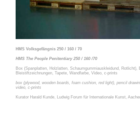
HMS Volksgefängnis 250 / 160 / 70
HMS The People Penitentiary 250 / 160 /70
Box (Spanplatten, Holzlatten, Schaumgummiauskleidund, Rotlicht), 
Bleistiftzeichnungen, Tapete, Wandfarbe,
Video, c-prints
box (plywood, wooden boards, foam cushion, red light), pencil drawing
video, c-prints
Kurator Harald Kunde, Ludwig Forum für Internationale Kunst, Aache