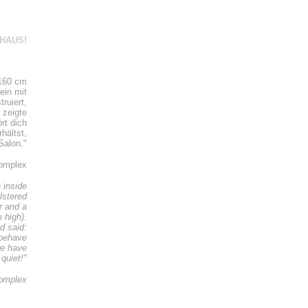
HAUS!
(160 cm
ein mit
ruiert,
 zeigte
rt dich
hältst,
Salon."
Komplex
 inside
olstered
r and a
 high).
d said:
 behave
we have
quiet!"
Komplex