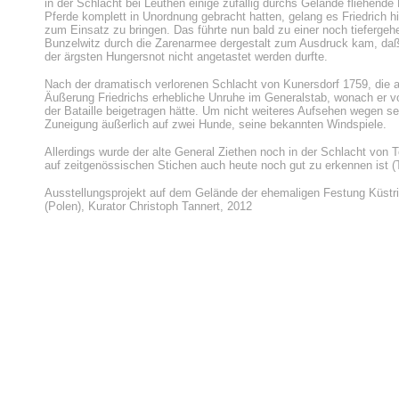
in der Schlacht bei Leuthen einige zufällig durchs Gelände fliehend
Pferde komplett in Unordnung gebracht hatten, gelang es Friedrich h
zum Einsatz zu bringen. Das führte nun bald zu einer noch tieferge
Bunzelwitz durch die Zarenarmee dergestalt zum Ausdruck kam, daß h
der ärgsten Hungersnot nicht angetastet werden durfte.
Nach der dramatisch verlorenen Schlacht von Kunersdorf 1759, die 
Äußerung Friedrichs erhebliche Unruhe im Generalstab, wonach er v
der Bataille beigetragen hätte. Um nicht weiteres Aufsehen wegen sei
Zuneigung äußerlich auf zwei Hunde, seine bekannten Windspiele.
Allerdings wurde der alte General Ziethen noch in der Schlacht von
auf zeitgenössischen Stichen auch heute noch gut zu erkennen ist (T
Ausstellungsprojekt auf dem Gelände der ehemaligen Festung Küstri
(Polen), Kurator Christoph Tannert, 2012