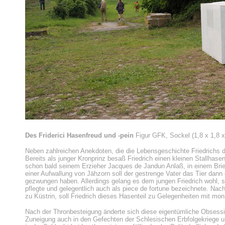
Des
Friderici Hasenfreud und -pein
Figur GFK, Sockel (1,8 x 1,8 x
Neben zahlreichen Anekdoten, die die Lebensgeschichte Friedrichs d
Bereits als junger Kronprinz besaß Friedrich einen kleinen Stallhase
schon bald seinem Erzieher Jacques de Jandun Anlaß, in einem Brie
einer Aufwallung von Jähzorn soll der gestrenge Vater das Tier dan
gezwungen haben. Allerdings gelang es dem jungen Friedrich wohl, si
pflegte und gelegentlich auch als piece de fortune bezeichnete. Nac
zu Küstrin, soll Friedrich dieses Hasenteil zu Gelegenheiten mit mo
Nach der Thronbesteigung änderte sich diese eigentümliche Obsessi
Zuneigung auch in den Gefechten der Schlesischen Erbfolgekriege un